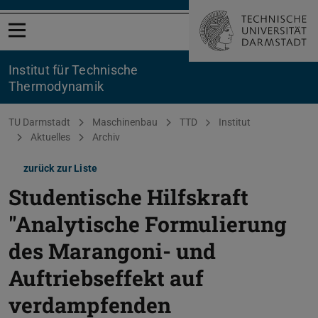
Menü öffnen
Institut für Technische
Thermodynamik
Sie befinden sich hier:
TU Darmstadt
Maschinenbau
TTD
Institut
Aktuelles
Archiv
zurück zur Liste
Studentische Hilfskraft
"Analytische Formulierung
des Marangoni- und
Auftriebseffekt auf
verdampfenden