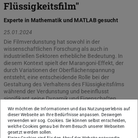
Flüssigkeitsfilm"
Experte in Mathematik und MATLAB gesucht
25.01.2024
Die Filmverdunstung hat sowohl in der
wissenschaftlichen Forschung als auch in
industriellen Sektoren erhebliche Bedeutung. In
diesem Kontext spielt der Marangoni-Effekt, der
durch Variationen der Oberflächenspannung
entsteht, eine entscheidende Rolle bei der
Gestaltung des Verhaltens des Flüssigkeitsfilms
während der Verdunstung und beeinflusst
signifikant seine Dynamik und Eigenschaften.
Wir möchten die Informationen und das Nutzungserlebnis auf
dieser Webseite an Ihre Bedürfnisse anpassen. Deswegen
verwenden wir sog. Cookies. Sie können selbst entscheiden,
welche Cookies genau bei Ihrem Besuch unserer Webseiten
gesetzt werden sollen.