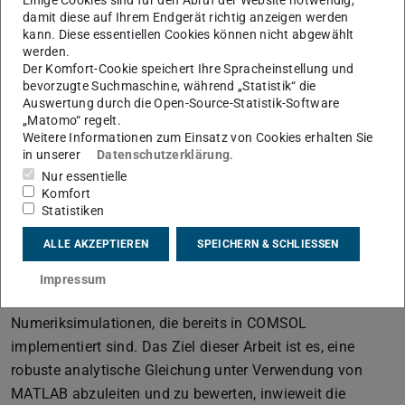
Einige Cookies sind für den Abruf der Website notwendig,
damit diese auf Ihrem Endgerät richtig anzeigen werden
kann. Diese essentiellen Cookies können nicht abgewählt
werden.
Der Komfort-Cookie speichert Ihre Spracheinstellung und
bevorzugte Suchmaschine, während „Statistik“ die
Auswertung durch die Open-Source-Statistik-Software
„Matomo“ regelt.
Weitere Informationen zum Einsatz von Cookies erhalten Sie
in unserer
Datenschutzerklärung
.
Dieser Effekt wird komplexer, wenn die Flüssig-Gas-
Nur essentielle
Grenzfläche mit gestörten Wellen manipuliert wird.
Komfort
Darüber hinaus ist der Einfluss der Auftriebskraft
Statistiken
bemerkenswert, insbesondere in Bezug auf die Wellen an
ALLE AKZEPTIEREN
SPEICHERN & SCHLIESSEN
der Grenzfläche und ihre Ausbreitung und Dämpfung.
Analytische Untersuchungen liefern wertvolle
Impressum
Erkenntnisse zur Validierung von CFD-
Numeriksimulationen, die bereits in COMSOL
implementiert sind. Das Ziel dieser Arbeit ist es, eine
robuste analytische Gleichung unter Verwendung von
MATLAB abzuleiten und zu bewerten, inwieweit die