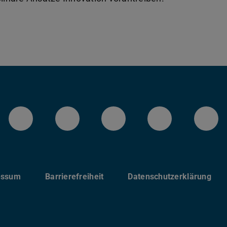
LinkedIn-Seite der TU Darmstadt
Instagram-Kanal der TU 
Bluesky-Kanal de
Facebook-
You
essum
Barrierefreiheit
Datenschutzerklärung