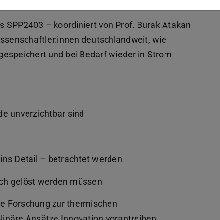
arnot-Batterie.
PP2403 – koordiniert von Prof. Burak Atakan
issenschaftler:innen deutschlandweit, wie
gespeichert und bei Bedarf wieder in Strom
de unverzichtbar sind
ins Detail – betrachtet werden
och gelöst werden müssen
lle Forschung zur thermischen
plinäre Ansätze Innovation vorantreiben.