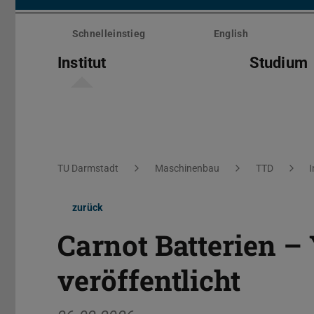
Menü
überspringen
Schnelleinstieg
English
Institut
Studium
Sie befinden sich hier:
TU Darmstadt
Maschinenbau
TTD
I
zurück
Carnot Batterien –
veröffentlicht