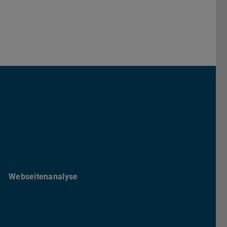
Darmstadt
r TU Darmstadt
Seite der TU Darmstadt
Tube-Kanal der TU Darmstadt
Webseitenanalyse