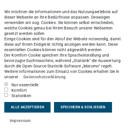
Wir möchten die Informationen und das Nutzungserlebnis auf
dieser Webseite an Ihre Bedürfnisse anpassen. Deswegen
verwenden wir sog. Cookies. Sie können selbst entscheiden,
welche Cookies genau bei Ihrem Besuch unserer Webseiten
gesetzt werden sollen.
Einige Cookies sind für den Abruf der Website notwendig, damit
diese auf Ihrem Endgerät richtig anzeigen werden kann. Diese
essentiellen Cookies können nicht abgewählt werden.
Der Komfort-Cookie speichert Ihre Spracheinstellung und
bevorzugte Suchmaschine, während „Statistik“ die Auswertung
durch die Open-Source-Statistik-Software „Matomo“ regelt.
 Zendel
mitarbeitet, wurde ein neues
YouTube-
Weitere Informationen zum Einsatz von Cookies erhalten Sie in
unserer
Datenschutzerklärung
.
Nur essentielle
ergien, wenn die Sonne nicht scheint und der
Komfort
Statistiken
 sind zentral für die Energiewende – doch ihre
lösungen sind daher entscheidend für eine
ALLE AKZEPTIEREN
SPEICHERN & SCHLIESSEN
Impressum